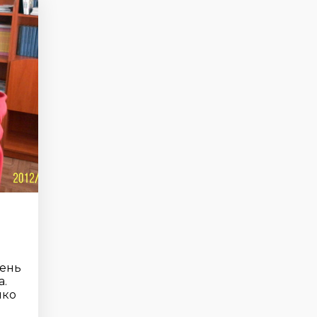
чень
а.
чко