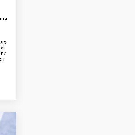
ная
але
ос
две
от