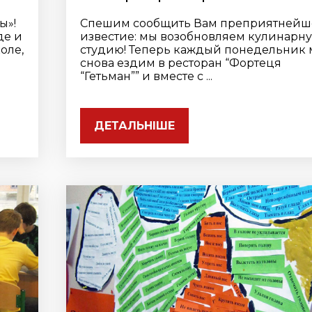
ы»!
Спешим сообщить Вам преприятнейш
де и
известие: мы возобновляем кулинарн
оле,
студию! Теперь каждый понедельник
снова ездим в ресторан “Фортеця
“Гетьман”” и вместе с ...
ДЕТАЛЬНІШЕ