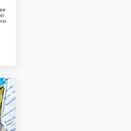
ее
ую
 мы