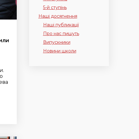
5-й ступінь
Наші досягнення
Наші публикації
Про нас пишуть
или
Випускники
Новини школи
и.
ю
ева