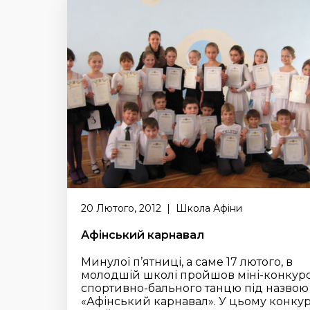
20 Лютого, 2012 | Школа Афіни
Афінський карнавал
Минулої п’ятниці, а саме 17 лютого, в
молодшій школі пройшов міні-конкурс
спортивно-бального танцю під назвою
«Афінський карнавал». У цьому конкур