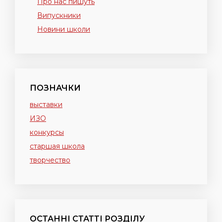
Про нас пишуть
Випускники
Новини школи
ПОЗНАЧКИ
выставки
ИЗО
конкурсы
старшая школа
творчество
ОСТАННІ СТАТТІ РОЗДІЛУ