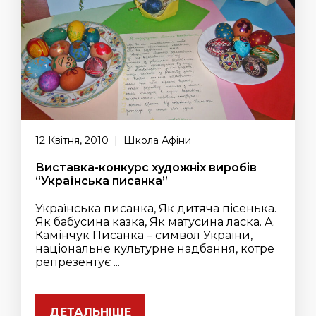
12 Квітня, 2010 | Школа Афіни
Виставка-конкурс художніх виробів
“Українська писанка”
Українська писанка, Як дитяча пісенька.
Як бабусина казка, Як матусина ласка. А.
Камінчук Писанка – символ України,
національне культурне надбання, котре
репрезентує ...
ДЕТАЛЬНІШЕ