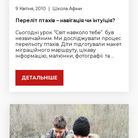
9 Квітня, 2010 | Школа Афіни
Переліт птахів – навігація чи інтуїція?
Сьогодні урок “Світ навколо тебе” був
незвичайним. Ми досліджували процес
перельоту птахів. Діти підготували макет
міграційного маршруту, цікаву
інформацію, малюнки, фотографії та ...
ДЕТАЛЬНІШЕ