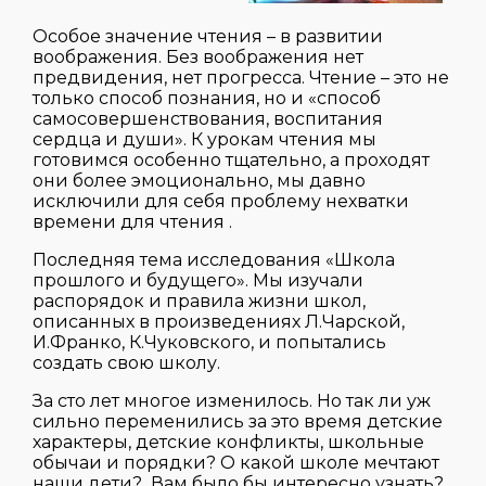
Особое значение чтения – в развитии
воображения. Без воображения нет
предвидения, нет прогресса. Чтение – это не
только способ познания, но и «способ
самосовершенствования, воспитания
сердца и души». К урокам чтения мы
готовимся особенно тщательно, а проходят
они более эмоционально, мы давно
исключили для себя проблему нехватки
времени для чтения .
Последняя тема исследования «Школа
прошлого и будущего». Мы изучали
распорядок и правила жизни школ,
описанных в произведениях Л.Чарской,
И.Франко, К.Чуковского, и попытались
создать свою школу.
За сто лет многое изменилось. Но так ли уж
сильно переменились за это время детские
характеры, детские конфликты, школьные
обычаи и порядки? О какой школе мечтают
наши дети? Вам было бы интересно узнать?