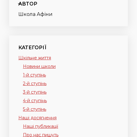
АВТОР
Школа Афіни
КАТЕГОРІЇ
Шкільне життя
Новини школи
1-й ступінь
2-й ступінь
3-й ступінь
4-й ступінь
5-й ступінь
Наші досягнення
Наші публикації
Про нас пишуть