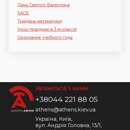
День Святого Валентина
SAGE
Тиждень математики
Урок-праздник в 3-м классе!
Окончание учебного года
ЗВ’ЯЖІТЬСЯ З НАМИ
+38044 221 88 05
athens@athens.kiev.ua
Україна, Київ,
вул. Андрія Головка, 13/1,