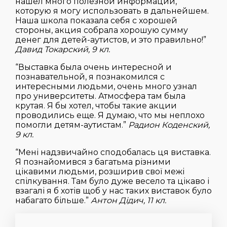
нашел много полезной информации,
которую я могу использовать в дальнейшем.
Наша школа показала себя с хорошей
стороны, акция собрала хорошую сумму
денег для детей-аутистов, и это правильно!”
Давид Токарский, 9 кл.
“Выставка была очень интересной и
познавательной, я познакомился с
интересными людьми, очень много узнал
про университеты. Атмосфера там была
крутая. Я бы хотел, чтобы такие акции
проводились еще. Я думаю, что мы неплохо
помогли детям-аутистам.”
Радион Коденский,
9 кл.
“Мені надзвичайно сподобалась ця виставка.
Я познайомився з багатьма різними
цікавими людьми, розширив свої межі
спілкування. Там було дуже весело та цікаво і
взагалі я б хотів щоб у нас таких виставок було
набагато більше.”
Антон Дідич, 11 кл.