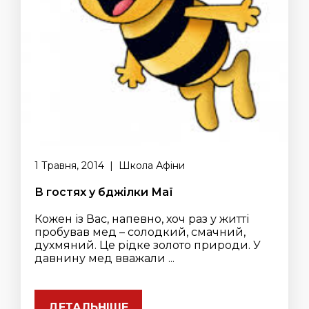
1 Травня, 2014 | Школа Афіни
В гостях у бджілки Маї
Кожен із Вас, напевно, хоч раз у житті
пробував мед – солодкий, смачний,
духмяний. Це рідке золото природи. У
давнину мед вважали ...
ДЕТАЛЬНІШЕ