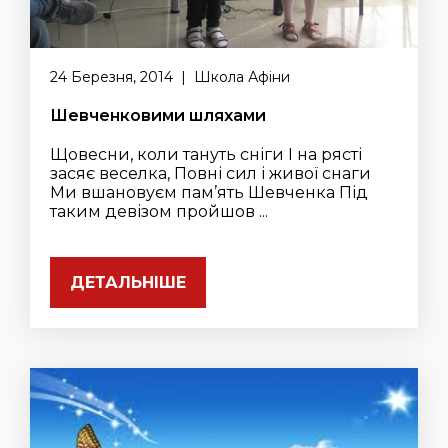
24 Березня, 2014 | Школа Афіни
Шевченковими шляхами
Щовесни, коли тануть сніги І на рясті
засяє веселка, Повні сил і живої снаги
Ми вшановуєм пам’ять Шевченка Під
таким девізом пройшов ...
ДЕТАЛЬНІШЕ