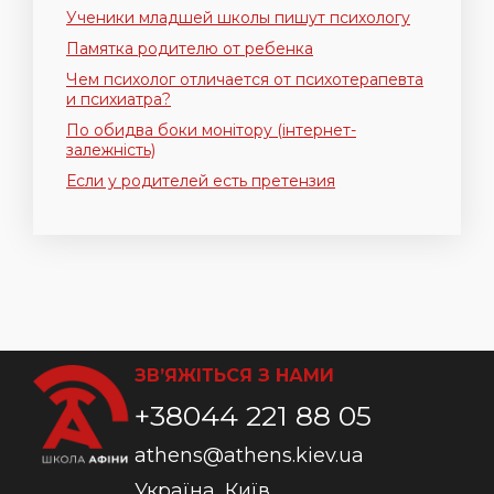
Ученики младшей школы пишут психологу
Памятка родителю от ребенка
Чем психолог отличается от психотерапевта
и психиатра?
По обидва боки монітору (інтернет-
залежність)
Если у родителей есть претензия
ЗВ’ЯЖІТЬСЯ З НАМИ
+38044 221 88 05
athens@athens.kiev.ua
Україна, Київ,