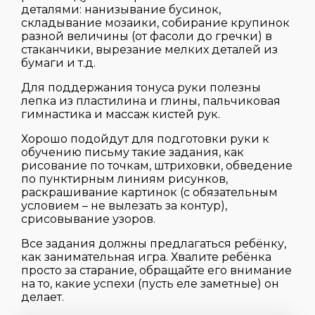
деталями: нанизывание бусинок,
складывание мозаики, собирание крупинок
разной величины (от фасоли до гречки) в
стаканчики, вырезание мелких деталей из
бумаги и т.д.
Для поддержания тонуса руки полезны
лепка из пластилина и глины, пальчиковая
гимнастика и массаж кистей рук.
Хорошо подойдут для подготовки руки к
обучению письму такие задания, как
рисование по точкам, штриховки, обведение
по пунктирным линиям рисунков,
раскрашивание картинок (с обязательным
условием – не вылезать за контур),
срисовывание узоров.
Все задания должны предлагаться ребёнку,
как занимательная игра. Хвалите ребёнка
просто за старание, обращайте его внимание
на то, какие успехи (пусть еле заметные) он
делает.