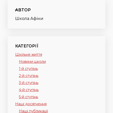
АВТОР
Школа Афіни
КАТЕГОРІЇ
Шкільне життя
Новини школи
1-й ступінь
2-й ступінь
3-й ступінь
4-й ступінь
5-й ступінь
Наші досягнення
Наші публикації