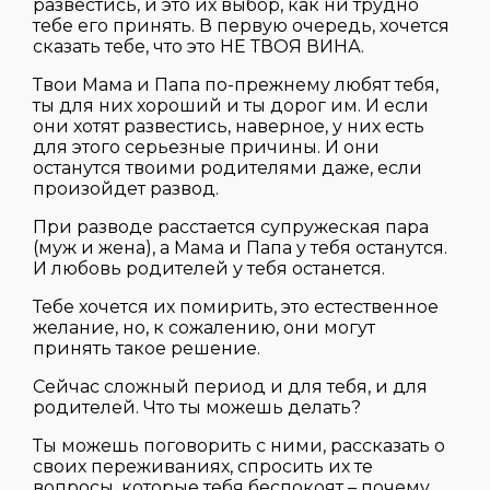
развестись, и это их выбор, как ни трудно
тебе его принять. В первую очередь, хочется
сказать тебе, что это НЕ ТВОЯ ВИНА.
Твои Мама и Папа по-прежнему любят тебя,
ты для них хороший и ты дорог им. И если
они хотят развестись, наверное, у них есть
для этого серьезные причины. И они
останутся твоими родителями даже, если
произойдет развод.
При разводе расстается супружеская пара
(муж и жена), а Мама и Папа у тебя останутся.
И любовь родителей у тебя останется.
Тебе хочется их помирить, это естественное
желание, но, к сожалению, они могут
принять такое решение.
Сейчас сложный период и для тебя, и для
родителей. Что ты можешь делать?
Ты можешь поговорить с ними, рассказать о
своих переживаниях, спросить их те
вопросы, которые тебя беспокоят – почему