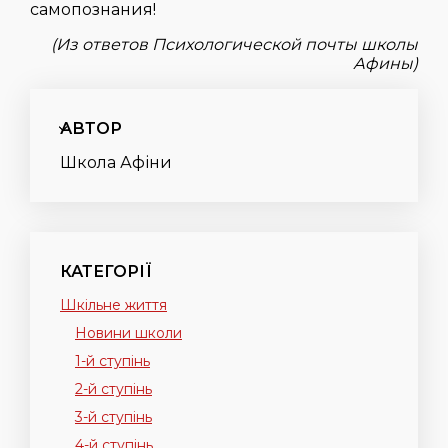
самопознания!
(Из ответов Психологической почты школы
Афины)
АВТОР
Школа Афіни
КАТЕГОРІЇ
Шкільне життя
Новини школи
1-й ступінь
2-й ступінь
3-й ступінь
4-й ступінь