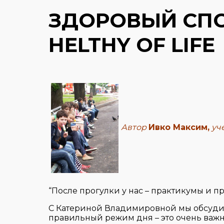
ЗДОРОВЫЙ СП
HELTHY OF LIFE
Автор
Ивко Максим,
уч
“После прогулки у нас – практикумы и пр
С Катериной Владимировной мы обсуди
правильный режим дня – это очень важн