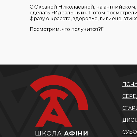
С Оксаной Николаевной, на английском,
сделать «Идеальный». Потом посмотрел
фразу о красоте, здоровье, гигиене, этик
Посмотрим, что получится?!”
ПОЧА
СЕРЕ
СТАР
ДИСТ
СУБО