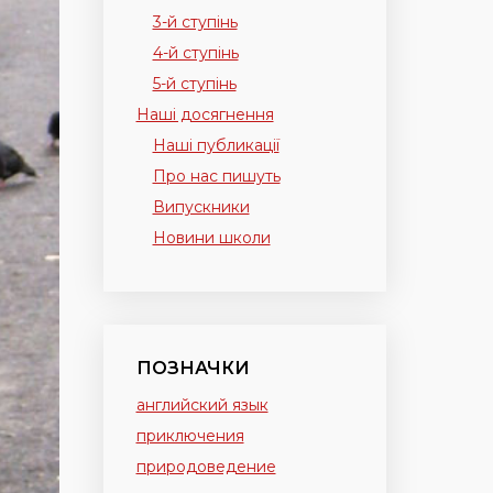
3-й ступінь
4-й ступінь
5-й ступінь
Наші досягнення
Наші публикації
Про нас пишуть
Випускники
Новини школи
ПОЗНАЧКИ
английский язык
приключения
природоведение