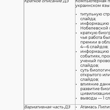
Краткое описание ДЗ
Компьютерная п
украинском язы
титульную ст
слайда;
информацию 
Нобелевской 
краткую биог
чья работа бы
премии в обл
4—6 слайдов;
информацию 
событиях, пр
ученый прово
слайдов;
суть биологич
открытого ил
слайдов;
влияние данн
развитие био
цивилизации 
выводы — 1 сл
Вариативная часть ДЗ
Атамась Лили