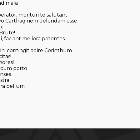
ad mala
erator, morituri te salutant
o Carthaginem delendam esse
ex
Brute!
, faciant meliora potentes
ini contingit adire Corinthum
itas!
mores!
cum porto
enses
stra
ara bellum