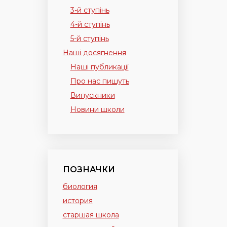
3-й ступінь
4-й ступінь
5-й ступінь
Наші досягнення
Наші публикації
Про нас пишуть
Випускники
Новини школи
ПОЗНАЧКИ
биология
история
старшая школа