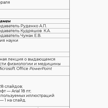
враля
замен
даватель Руденко А.П.
даватель Кудряшов К.А.
даватель Чумак Е.В.
ия науки
ная лекция о выдающемся
асти физиологии и медицины
crosoft Office
PowerPoint
8 слайдов;
 — Arial 18 пт;
спользуемых иллюстраций
— 1 на слайд.