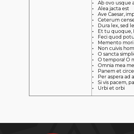
Ab ovo usque 
Alea jacta est
Ave Caesar, imp
Ceterum cense
Dura lex, sed l
Et tu quoque, 
Feci quod potui
Memento mori
Non cuivis hom
O sancta simplic
O tempora! O 
Omnia mea me
Panem et circ
Per aspera ad a
Si vis pacem, p
Urbi et orbi