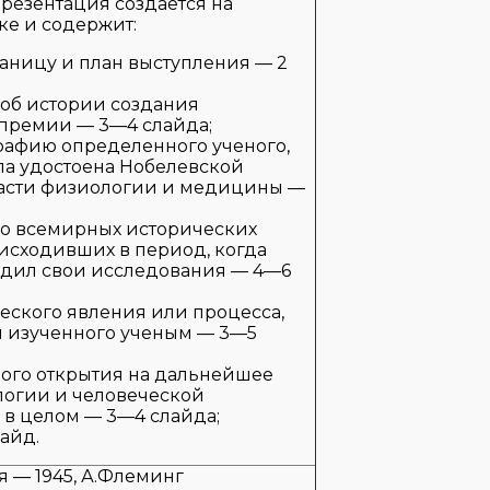
резентация создаётся на
ке и содержит:
раницу и план выступления — 2
об истории создания
премии — 3—4 слайда;
рафию определенного ученого,
ла удостоена Нобелевской
асти физиологии и медицины —
о всемирных исторических
оисходивших в период, когда
дил свои исследования — 4—6
еского явления или процесса,
и изученного ученым — 3—5
ого открытия на дальнейшее
логии и человеческой
в целом — 3—4 слайда;
айд.
я — 1945, А.Флеминг