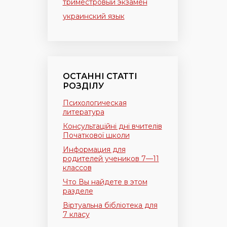
триместровый экзамен
украинский язык
ОСТАННІ СТАТТІ
РОЗДІЛУ
Психологическая
литература
Консультаційні дні вчителів
Початкової школи
Информация для
родителей учеников 7—11
классов
Что Вы найдете в этом
разделе
Віртуальна бібліотека для
7 класу