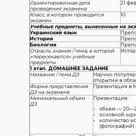
Ориентировочная дата
21 фе
проведения экзамена
Класс, в котором проводится
10
экзамен
Учебные предметы, вынесенные на эк
Украинский язык
Препо
История
Препо
Биология
Препо
Отрасль знания / тема, в которой
Истор
«пересекаются» учебные
предметы
1 этап. ДОМАШНЕЕ ЗАДАНИЕ
Название / тема ДЗ
Научно-популяр
открытии в обл
Форма представления
Презентация в Mi
ДЗ на экзамене
Минимальный объем
Презентация:
ДЗ
объем — 20—2
основной шрифт
количество и
(фотографий) 