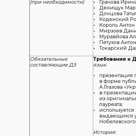
(при необходимости)
Грачова Ирина
Денищук Мари
Донцова Татья
Коденский Ро
Король Антон 
Мирзоев Дани
Муравйова Але
Петухов Антон
Токарский Дав
Обязательные
Требования к 
составляющие ДЗ
язык:
презентация 
в форме публ
А.Глазова «Укра
в презентации
из оригиналь
лауреата;
используется
выдающихся у
Нобелевского 
История: