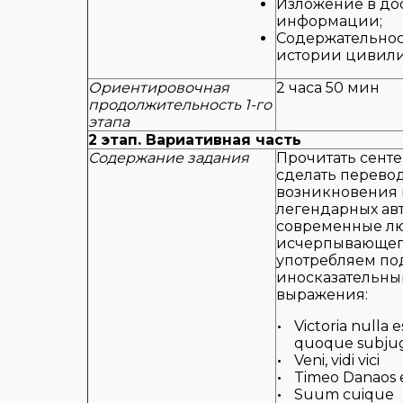
Изложение в до
информации;
Содержательнос
истории цивили
Ориентировочная
2 часа 50 мин
продолжительность 1-го
этапа
2 этап. Вариативная часть
Содержание задания
Прочитать сенте
сделать перевод
возникновения 
легендарных ав
совре­менные лю
исчерпывающего
употребляем по
иносказательн
выражения:
Victoria nulla
quoque subjug
Veni, vidi vici
Timeo Danaos 
Suum cuique