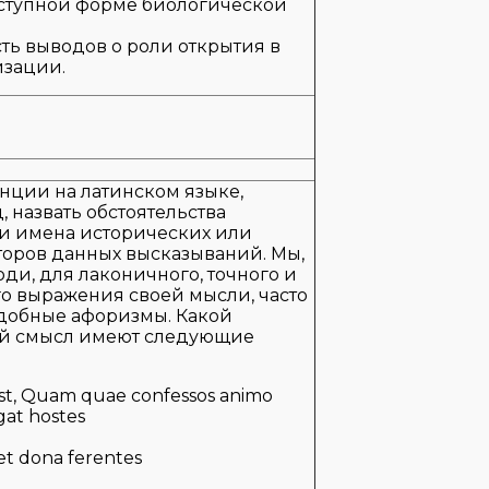
ступной форме биологической
ть выводов о роли открытия в
зации.
нции на латинском языке,
, назвать обстоятельства
и имена исторических или
торов данных высказываний. Мы,
ди, для лаконичного, точного и
 выражения своей мысли, часто
добные афоризмы. Какой
ый смысл имеют следующие
 est, Quam quae confessos animo
at hostes
et dona ferentes