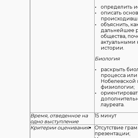
определить и
описать осно
происходивши
объяснить, ка
дальнейшее р
общества, поч
актуальными 
истории.
Биология
раскрыть био
процесса или
Нобелевской 
физиологии;
ориентировать
дополнительн
лауреата.
Время, отведенное на
15 минут
одно выступление
Критерии оценивания
Отсутствие грам
презентации;