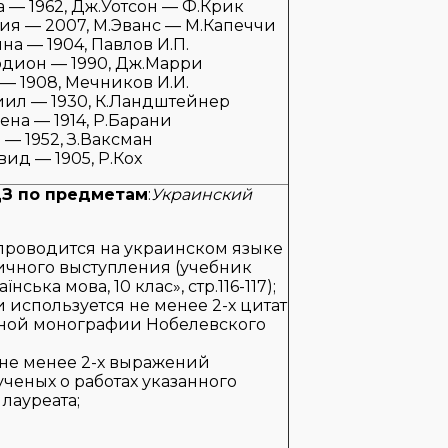
 — 1962, Дж.Уотсон — Ф.Крик
я — 2007, М.Эванс — М.Капеччи
на — 1904, Павлов И.П.
дион — 1990, Дж.Марри
— 1908, Мечников И.И.
ил — 1930, К.Ландштейнер
на — 1914, Р.Барани
 — 1952, З.Ваксман
ид — 1905, Р.Кох
ДЗ по предметам
:
Украинский
проводится на украинском языке
ичного выступления (учебник
їнська мова, 10 клас», стр.116-117);
 используется не менее 2-х цитат
ной монографии Нобелевского
 не менее 2-х выражений
ченых о работах указанного
лауреата;