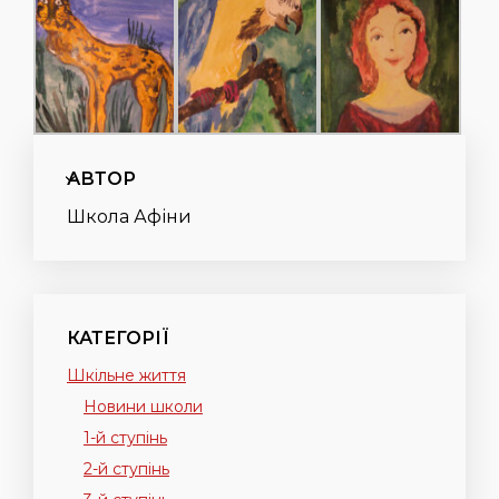
АВТОР
Школа Афіни
КАТЕГОРІЇ
Шкільне життя
Новини школи
1-й ступінь
2-й ступінь