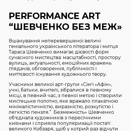
PERFORMANCE ART
“ШЕВЧЕНКО БЕЗ МЕЖ»
Вшанування неперевершеної величі
геніального українського літератора і митця
Тараса Шевченко вимагає дієвості форм
сучасного мистецтва: масштабності, простору
вулиць, актуальності, емоційних вражень
глядачів, обговорення, публічності і
миттєвості існування художнього твору.
Учасники великої арт-групи «Сімꞌї «Афін»,
учні, батьки, вчителі, зібралися в певному
місці, в певний час, з певної метою і створили
мистецьке полотно, яке вражало плакатною
мінімалістичністю, виразністю, розкутістю і
легкістю пензля.” Безмежність» Шевченко
обꞌєднала художників з пересічними
киянами і сприяла популяризації постаті
великого Кобзаря, щоб у котрий раз відчути