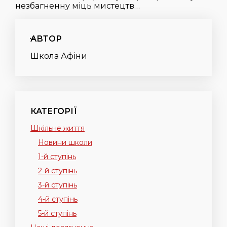
незбагненну міць мистецтв…
АВТОР
Школа Афіни
КАТЕГОРІЇ
Шкільне життя
Новини школи
1-й ступінь
2-й ступінь
3-й ступінь
4-й ступінь
5-й ступінь