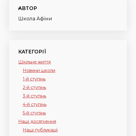
АВТОР
Школа Афіни
КАТЕГОРІЇ
Шкільне життя
Новини школи
1-й ступінь
2-й ступінь
3-й ступінь
4-й ступінь
5-й ступінь
Наші досягнення
Наші публикації