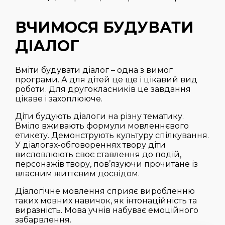
ВЧИМОСЯ БУДУВАТИ
ДІАЛОГ
Вміти будувати діалог – одна з вимог
програми. А для дітей це ще і цікавий вид
роботи. Для другокласників це завдання
цікаве і захоплююче.
Діти будують діалоги на різну тематику.
Вміло вживають формули мовленнєвого
етикету. Демонструють культуру спілкування.
У діалогах-обговореннях твору діти
висловлюють своє ставлення до подій,
персонажів твору, пов’язуючи прочитане із
власним життєвим досвідом.
Діалогічне мовлення сприяє виробленню
таких мовних навичок, як інтонаційність та
виразність. Мова учнів набуває емоційного
забарвлення.