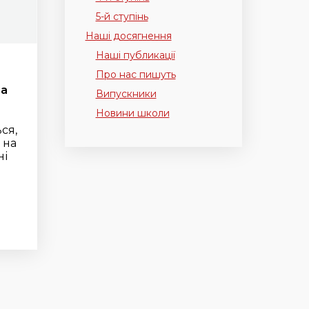
5-й ступінь
Наші досягнення
Наші публикації
Про нас пишуть
на
Випускники
Новини школи
ся,
 на
ні