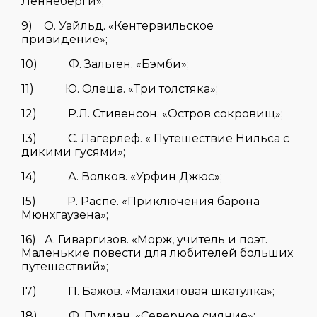
Леннеберги»;
9) О. Уайльд. «Кентервильское
привидение»;
10) Ф. Зальтен. «Бэмби»;
11) Ю. Олеша. «Три толстяка»;
12) Р.Л. Стивенсон. «Остров сокровищ»;
13) С. Лагерлеф. « Путешествие Нильса с
дикими гусями»;
14) А. Волков. «Урфин Джюс»;
15) Р. Распе. «Приключения барона
Мюнхгаузена»;
16) А. Гиваргизов. «Морж, учитель и поэт.
Маленькие повести для любителей больших
путешествий»;
17) П. Бажов. «Малахитовая шкатулка»;
18) Ф. Пулман. «Северное сияние»;