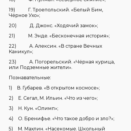
19) Г. Троепольский. «Белый Бим,
Чёрное Ухо»;
20) Д. Джонс. «Ходячий замок»;
21) М. Энде. «Бесконечная история»;
22) А. Алексин. «В стране Вечных
Каникул»;
23) А. Погорельский. «Чёрная курица,
или Подземные жители».
Познавательные:
1) В. Губарев. «В открытом космосе»;
2) Е. Сегал, М. Ильин. «Что из чего»;
3) Н. Кун. «Олимп»;
4) О. Бренифье. «Что такое добро и зло?»;
5) М. Махлин. «Насекомые. Школьный