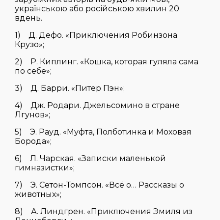
українською або російською хвилин 20
вдень.
1) Д. Дефо. «Приключения Робинзона
Крузо»;
2) Р. Киплинг. «Кошка, которая гуляла сама
по себе»;
3) Д. Барри. «Питер Пэн»;
4) Дж. Родари. Джельсомино в стране
Лгунов»;
5) Э. Рауд. «Муфта, Полботинка и Моховая
Борода»;
6) Л. Чарская. «Записки маленькой
гимназистки»;
7) Э. Сетон-Томпсон. «Всё о… Рассказы о
животных»;
8) А. Линдгрен. «Приключения Эмиля из