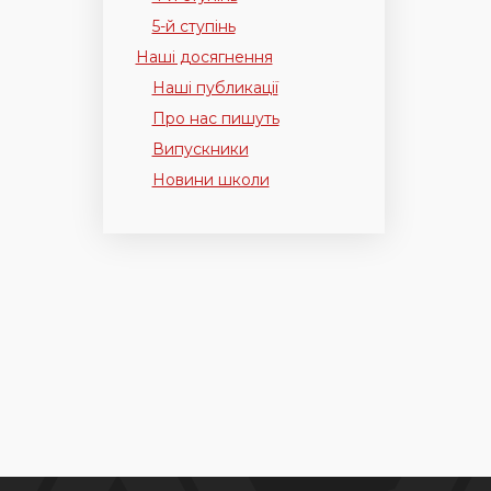
5-й ступінь
Наші досягнення
Наші публикації
Про нас пишуть
Випускники
Новини школи