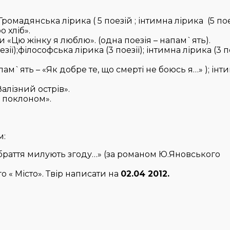
омадянська лірика ( 5 поезій ; інтимна лірика (5 пое
 хліб».
и «Цю жінку я люблю». (одна поезія – напам`ять).
ії);філософська лірика (3 поезії); інтимна лірика (3 по
.
апам`ять – «Як добре те, що смерті не боюсь я…» ); інт
алізний острів».
з поклоном».
м:
 браття милують згоду…» (за романом Ю.Яновського
о « Місто». Твір написати на
02.04 2012.