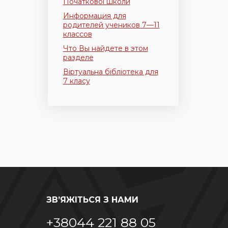
Початкової школи
Информация для
родителей учеников 7—11
классов
Что Вы найдете в этом
разделе
Віртуальна бібліотека для
7 класу
ЗВ’ЯЖІТЬСЯ З НАМИ
+38044 221 88 05