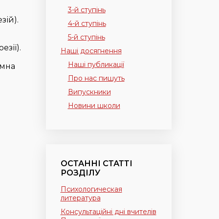
3-й ступінь
зій).
4-й ступінь
5-й ступінь
езії).
Наші досягнення
Наші публикації
имна
Про нас пишуть
Випускники
Новини школи
ОСТАННІ СТАТТІ
РОЗДІЛУ
Психологическая
литература
Консультаційні дні вчителів