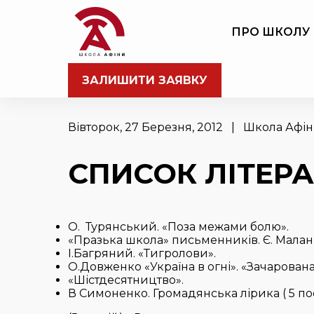
ПРО ШКОЛУ
ЗАЛИШИТИ ЗАЯВКУ
Вівторок, 27 Березня, 2012 | Школа Афі
СПИСОК ЛІТЕРА
О. Турянський. «Поза межами болю».
«Празька школа» письменників. Є. Маланю
І.Багряний. «Тигролови».
О.Довженко «Україна в огні». «Зачарована
«Шістдесятництво».
В Симоненко. Громадянська лірика ( 5 пое