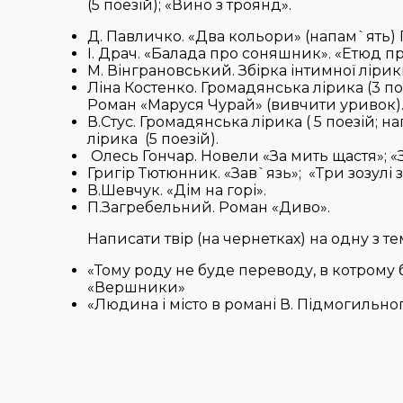
(5 поезій); «Вино з троянд».
Д. Павличко. «Два кольори» (напам`ять) Гр
І. Драч. «Балада про соняшник». «Етюд про
М. Вінграновський. Збірка інтимної лірик
Ліна Костенко. Громадянська лірика (3 поез
Роман «Маруся Чурай» (вивчити уривок)
В.Стус. Громадянська лірика ( 5 поезій; н
лірика (5 поезій).
Олесь Гончар. Новели «За мить щастя»; «З
Григір Тютюнник. «Зав`язь»; «Три зозулі 
В.Шевчук. «Дім на горі».
П.Загребельний. Роман «Диво».
Написати твір (на чернетках) на одну з те
«Тому роду не буде переводу, в котрому
«Вершники»
«Людина і місто в романі В. Підмогильног