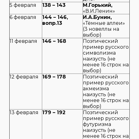
5 февраля
138 – 143
М.Горький,
«В.И.Ленин»
6 февраля
144 – 146,
И.А.Бунин,
вопр.13
«Тёмные аллеи»
(3 новеллы на
выбор)
11 февраля
146 – 168
Поэтический
пример русского
символизма
наизусть (не
менее 16 строк на
выбор)
12 февраля
169 – 178
Поэтический
пример русского
акмеизма
наизусть (не
менее 16 строк на
выбор)
13 февраля
179 – 192
Поэтический
пример русского
футуризма
наизусть (не
менее 16 строк на