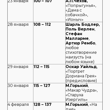
23 января
100 – 107
А.П.Чехов,
«Попрыгунья»,
«Дама с
собачкой»,
«Ионыч»
28 января
108 – 112
Шарль Бодлер,
Поль Верлен
,
Стефан
Малларме
,
Артюр Рембо
,
любое
стихотворение
наизусть (на
любом языке)
29 января
112 – 115
Оскар Уайльд
,
«Портрет
Дориана Грея»
(предисловие)
30 января
115 – 127
М.Горький
,
«Макар Чудра»,
«Старуха
Изергиль»
4 февраля
128 – 137
М.Горький
, «На
дне»