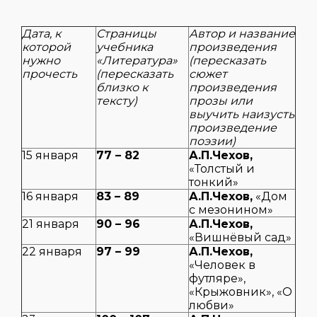
Дата, к
Страницы
Автор и название
которой
учебника
произведения
нужно
«Литература»
(пересказать
прочесть
(пересказать
сюжет
близко к
произведения
тексту)
прозы или
выучить наизусть
произведение
поэзии)
15 января
77 – 82
А.П.Чехов,
«Толстый и
тонкий»
16 января
83 – 89
А.П.Чехов,
«Дом
с мезонином»
21 января
90 – 96
А.П.Чехов,
«Вишнёвый сад»
22 января
97 – 99
А.П.Чехов,
«Человек в
футляре»,
«Крыжовник», «О
любви»