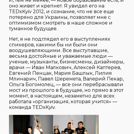
И, тем не менее, — новое образование есть, и
оно живет и крепнет. Я увидел его на
TEDxKyiv 2012, и сознание, что не все еще
потеряно для Украины, позволяет мне с
оптимизмом смотреть в наше сложное и
туманное будущее.
Нет, я не подглядел его в выступлениях
спикеров, какими бы ни были они
воодушевляющими. Все выступавшие,
весьма достойные и уважаемые люди —
ученые, музыканты, бизнесмены, дизайнеры,
врачи — Иван Малкович, Алексей Каптерев,
Евгений Пенцак, Мария Башлык, Лилия
Млинарич, Павел Шеремета, Валерий Пекар,
Ольга Богомолец, — все они перебрасывали
мост из прошлого в будущее, но прямо в этот
момент, в настоящем, незаметно для всех
работала «организация, которая учится» —
команда TEDxKyiv.