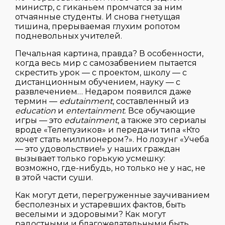
министр, с гиканьем промчатся за ним
отчаянные студенты. И снова гнетущая
тишина, прерываемая глухим ропотом
подневольных учителей.
Печальная картина, правда? В особенности,
когда весь мир с самозабвением пытается
скрестить урок — с проектом, школу — с
дистанционным обучением, науку — с
развлечением… Недаром появился даже
термин —
edutainment
, составленный из
education
и
entertainment
. Все обучающие
игры — это
edutainment
, а также это сериалы
вроде «Телепузиков» и передачи типа «Кто
хочет стать миллионером?». Но лозунг «Учеба
— это удовольствие!» у наших граждан
вызывает только горькую усмешку:
возможно, где-нибудь, но только не у нас, не
в этой части суши.
Как могут дети, перегруженные заучиванием
бесполезных и устаревших фактов, быть
веселыми и здоровыми? Как могут
радостными и благожелательными быть