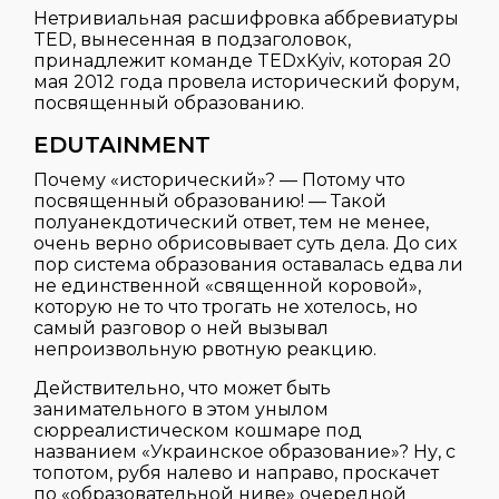
Нетривиальная расшифровка аббревиатуры
TED, вынесенная в подзаголовок,
принадлежит команде TEDxKyiv, которая 20
мая 2012 года провела исторический форум,
посвященный образованию.
EDUTAINMENT
Почему «исторический»? — Потому что
посвященный образованию! — Такой
полуанекдотический ответ, тем не менее,
очень верно обрисовывает суть дела. До сих
пор система образования оставалась едва ли
не единственной «священной коровой»,
которую не то что трогать не хотелось, но
самый разговор о ней вызывал
непроизвольную рвотную реакцию.
Действительно, что может быть
занимательного в этом унылом
сюрреалистическом кошмаре под
названием «Украинское образование»? Ну, с
топотом, рубя налево и направо, проскачет
по «образовательной ниве» очередной