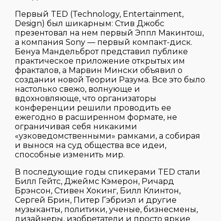
Первый TED (Technology, Entertainment,
Design) был шикарным: Стив Джобс
презентовал на нем первый Эппл Макинтош,
а компания Sony — первый компакт-диск.
Бенуа Мандельброт представил публике
практическое приложение открытых им
фракталов, а Марвин Мински объявил о
создании новой Теории Разума. Все это было
настолько свежо, волнующе и
вдохновляюще, что организаторы
конференции решили проводить ее
ежегодно в расширенном формате, не
ограничивая себя никакими
«узковедомственными» рамками, а собирая
и вынося на суд общества все идеи,
способные изменить мир.
В последующие годы спикерами TED стали
Билл Гейтс, Джеймс Кэмерон, Ричард
Брэнсон, Стивен Хокинг, Билл Клинтон,
Сергей Брин, Питер Гэбриэл и другие
музыканты, политики, ученые, бизнесмены,
дизайнеры, изобретатели и просто яркие