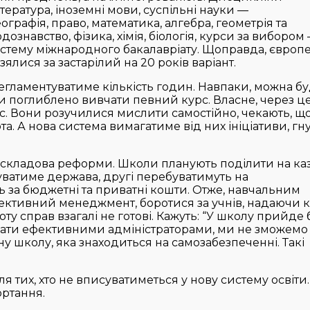
ература, іноземні мови, суспільні науки —
еографія, право, математика, алгебра, геометрія та
знавство, фізика, хімія, біологія, курси за вибором
систему міжнародного бакалавріату. Щоправда, європ
зялися за застарілий на 20 років варіант.
 регламентуватиме кількість годин. Навпаки, можна бу
 поглиблено вивчати певний курс. Власне, через ц
лас. Вони розучилися мислити самостійно, чекають, щ
та. А нова система вимагатиме від них ініціативи, гн
 складова реформи. Школи планують поділити на каз
муватиме держава, другі перебуватимуть на
ть за бюджетні та приватні кошти. Отже, навчальним
ктивний менеджмент, боротися за учнів, надаючи 
ту справ взагалі не готові. Кажуть: “У школу прийде 
вати ефективними адміністраторами, ми не зможемо
ну школу, яка знаходиться на самозабезпеченні. Такі
 тих, хто не вписуватиметься у нову систему освіти. 
ртання.