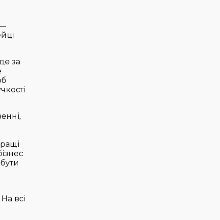
 —
ейці
де за
е
об
учкості
енні,
кращі
бізнес
 бути
На всі