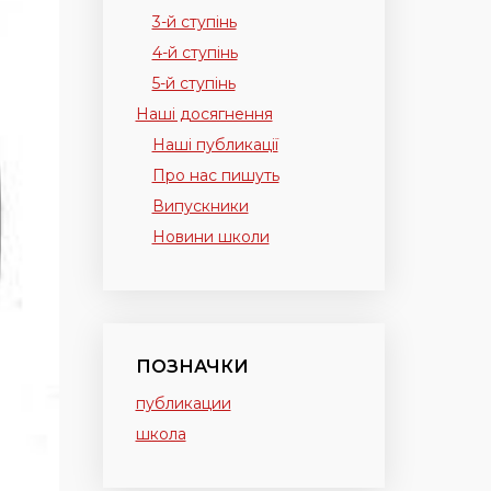
3-й ступінь
4-й ступінь
5-й ступінь
Наші досягнення
Наші публикації
Про нас пишуть
Випускники
Новини школи
ПОЗНАЧКИ
публикации
школа