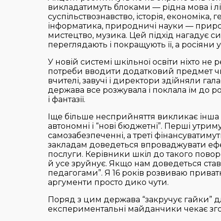
викладатимуть блоками — рідна мова і літ
суспільствознавство, історія, економіка, г
інформатика, природничі науки — природо
мистецтво, музика. Цей підхід нагадує 
переглядають і покращують її, а росіяни у
У новій системі шкільної освіти ніхто не
потреби вводити додатковий предмет чи
вчителі, завучі і директори здійняли га
держава все розжувала і поклала їм до ро
і фантазії.
Іще більше несприйняття викликає інша
автономні і “нові бюджетні”. Перші утри
самозабезпеченні, а треті фінансуватиму
закладам доведеться впроваджувати ефе
послуги. Керівники шкіл до такого поворо
й усе зруйнує. Якщо нам доведеться ста
педагогами”. Я 16 років розвиваю приват
аргументи просто дико чути.
Поряд з цим держава “закручує гайки” для
експериментальні майданчики чекає зго