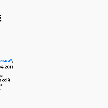
Е
нськи”
,
04.2011
кі
ексій
ві. —
3