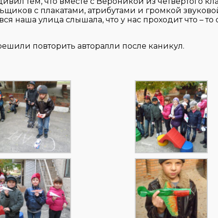
ивил тем, что вместе с Вероникой из четвёртого кл
ьщиков с плакатами, атрибутами и громкой звуково
я наша улица слышала, что у нас проходит что – то
решили повторить авторалли после каникул.