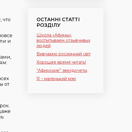
ОСТАННІ СТАТТІ
 что
РОЗДІЛУ
Школа «Афины»:
вовсе
воспитываем отзывчивых
ли и
людей
Вивчаємо рослинний світ
ами,
Хорошее время читать!
ям:
“Афинские” звездочеты
всех
Я – маленький мэр
ы от
рок.
даже
нь