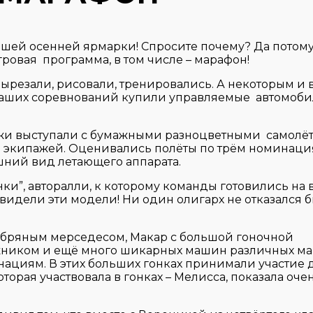
ашей осенней ярмарки! Спросите почему? Да потому,
ровая программа, в том числе – марафон!
вырезали, рисовали, тренировались. А некоторым и 
наших соревнований купили управляемые автомоби
ажи выступали с бумажными разноцветными самолёт
экипажей. Оценивались полёты по трём номинаци
шний вид летающего аппарата.
ки”, авторалли, к которому команды готовились на 
идели эти модели! Ни один олигарх не отказался б
ебряным мерседесом, Макар с большой гоночной
ником и ещё много шикарных машин различных ма
нациям. В этих больших гонках принимали участие 
торая участвовала в гонках – Мелисса, показала оче