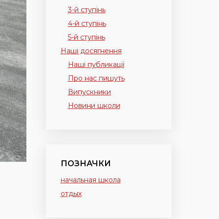
3-й ступінь
4-й ступінь
5-й ступінь
Наші досягнення
Наші публикації
Про нас пишуть
Випускники
Новини школи
ПОЗНАЧКИ
начальная школа
отдых