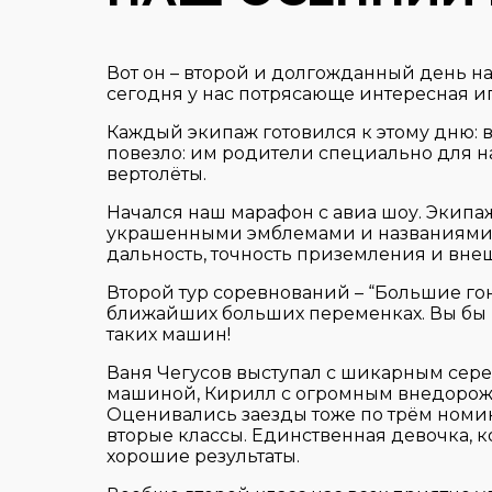
Вот он – второй и долгожданный день н
сегодня у нас потрясающе интересная иг
Каждый экипаж готовился к этому дню: 
повезло: им родители специально для 
вертолёты.
Начался наш марафон с авиа шоу. Экип
украшенными эмблемами и названиями 
дальность, точность приземления и вне
Второй тур соревнований – “Большие гон
ближайших больших переменках. Вы бы в
таких машин!
Ваня Чегусов выступал с шикарным сер
машиной, Кирилл с огромным внедорож
Оценивались заезды тоже по трём номи
вторые классы. Единственная девочка, ко
хорошие результаты.