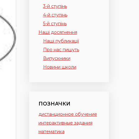
3-й ступінь
4-й ступінь
5-й ступінь
Наші досягнення
Наші публикації
Про нас пишуть
Випускники
Новини школи
ПОЗНАЧКИ
дистанционное обучение
интерактивные задания
математика