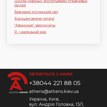
Школа «Афины»: воспитываем отзывчивых
людей
Вивчаємо рослинний світ
Хорошее время читать!
“Афинские” звездочеты
Я – маленький мэр
ЗВ’ЯЖІТЬСЯ З НАМИ
+38044 221 88 05
athens@athens.kiev.ua
Україна, Київ,
вул. Андрія Головка, 13/1,