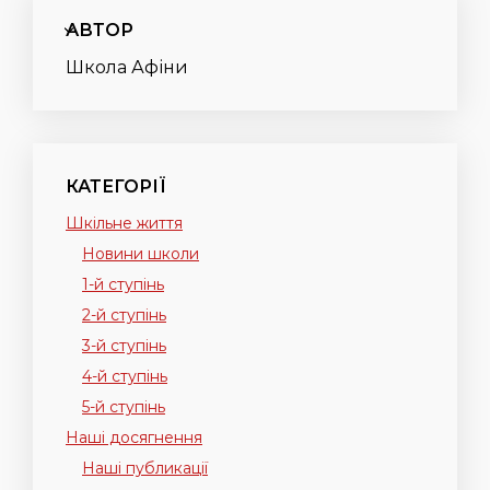
АВТОР
Школа Афіни
КАТЕГОРІЇ
Шкільне життя
Новини школи
1-й ступінь
2-й ступінь
3-й ступінь
4-й ступінь
5-й ступінь
Наші досягнення
Наші публикації