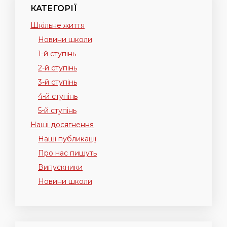
КАТЕГОРІЇ
Шкільне життя
Новини школи
1-й ступінь
2-й ступінь
3-й ступінь
4-й ступінь
5-й ступінь
Наші досягнення
Наші публикації
Про нас пишуть
Випускники
Новини школи