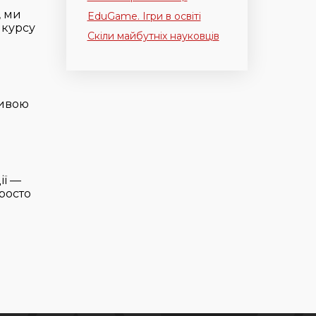
, ми
EduGame. Ігри в освіті
 курсу
Скіли майбутніх науковців
ливою
ії —
просто