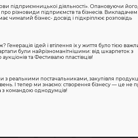
ови підприємницької діяльності». Опановуючи його
 про різновиди підприємств та бізнесів. Викладачем
має чималий бізнес- досвід і підкріплює розповідь
а ж? Генерація ідей і втілення їх у життя було тією важ
тартапи були найрізноманітнішими: від шкарпеток з
 аук­ціонів та Фестивалю пластівців!
и з реальними постачальниками, закупівля продукц
вень. І тепер ми знаємо: створення бізнесу — це не 
а з командою однодумців!