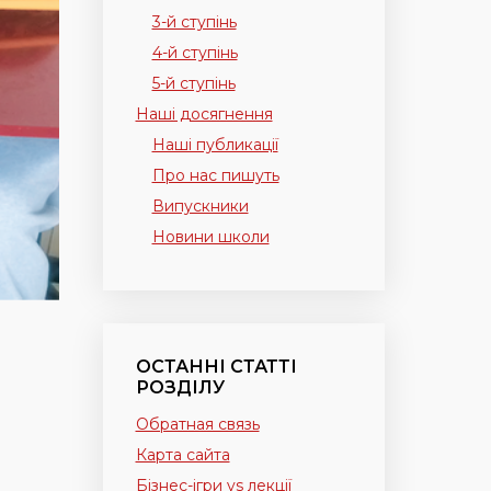
3-й ступінь
4-й ступінь
5-й ступінь
Наші досягнення
Наші публикації
Про нас пишуть
Випускники
Новини школи
ОСТАННІ СТАТТІ
РОЗДІЛУ
Обратная связь
Карта сайта
Бізнес-ігри vs лекції