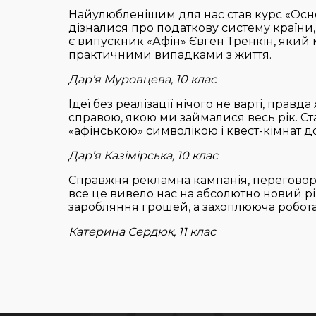
Найулюбленішим для нас став курс «Осн
дізналися про податкову систему країни,
є випускник «Афін» Євген Тренкін, який 
практичними випадками з життя.
Дар’я Муровцева, 10 клас
Ідеї без реалізації нічого не варті, правд
справою, якою ми займалися весь рік. С
«афінською» символікою і квест-кімнат до
Дар’я Казімірська, 10 клас
Справжня рекламна кампанія, переговор
все це вивело нас на абсолютно новий рі
заробляння грошей, а захоплююча робот
Катерина Сердюк, 11 клас