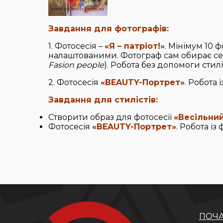
Завдання для фотографів:
1. Фотосесія –
«Я – патріот!»
. Мінімум 10 
налаштованими. Фотограф сам обирає себі
Fasion people
). Робота без допомоги стил
2. Фотосесія
«BEAUTY-Портрет»
. Робота 
Завдання для стилістів:
Створити образ для фотосесії
«Весільни
Фотосесія
«BEAUTY-Портрет»
. Робота із
ПОЧА