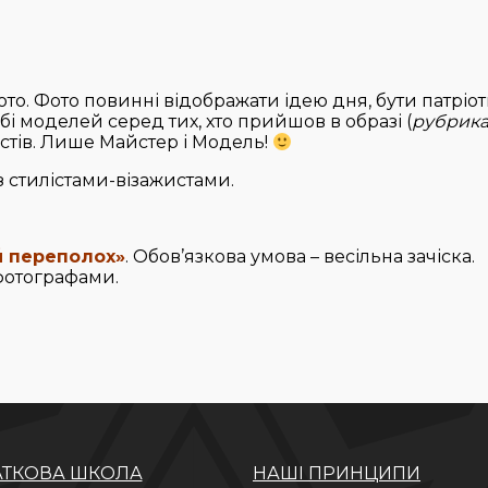
фото. Фото повинні відображати ідею дня, бути патріо
 моделей серед тих, хто прийшов в образі (
рубрик
істів. Лише Майстер і Модель!
із стилістами-візажистами.
й переполох»
. Обов’язкова умова – весільна зачіска.
 фотографами.
ТКОВА ШКОЛА
НАШІ ПРИНЦИПИ