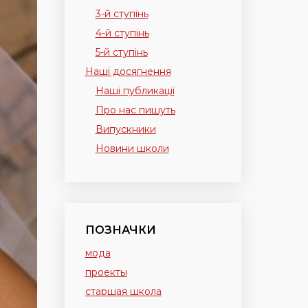
3-й ступінь
4-й ступінь
5-й ступінь
Наші досягнення
Наші публикації
Про нас пишуть
Випускники
Новини школи
ПОЗНАЧКИ
мода
проекты
старшая школа