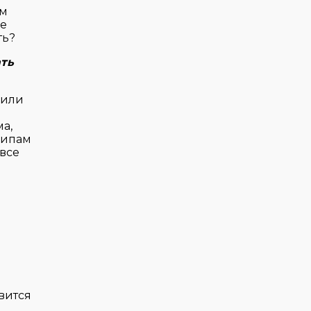
ем
ые
ть?
ать
 или
а,
ципам
 все
вится