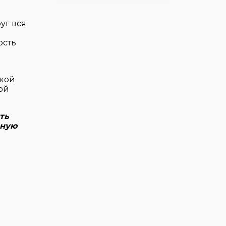
уг вся
ость
ской
ой
ть
ьную