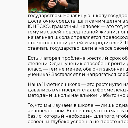
государством. Начальную школу государс
достаточно средств, да и самим детям в 
ЮНЕСКО, грамотный человек — это тот, кт
тему из своей повседневной жизни, пон
начальная школа справляется превосхо
ответственности детей и их родителей. 
отвечать государство, дети в массе своей
Есть и вторая проблема: жесткий срок о
степени. Один ученик способен пройти д
класс, — тем не менее, оба они законча
ученика? Заставляет ли напрягаться сла
Наша 11-летняя школа — это растянутая на
давались в университетах в форме лекц
методами школы начальной, избыточно 
То, что мы изучаем в школе, — лишь одн
человечеством. Кто решил, что эта часть
базис, который необходим для того, что
освоен и глубоко усвоен, а не просто «пр