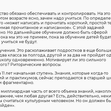
тво обязано обеспечивать и контролировать. На это 
этом возрасте ясно, зачем надо учиться. По опреде
о «может написать и прочитать короткий, простой те
имая прочитанное и написанное». С этой задачей
дно. Но дальнейшее обучение должно быть сферой
Пока мы это не примем, пока за обучение детей буде
 учиться не будут.
бучения. Это расхолаживает подростков в еще больш
ва класса за полгода, другой и за два не пройдет о
т школу одновременно. Мотивирует ли это сильного
бого? Риторические вопросы.
 11 лет начальная ступень. Знания, которые когда-то
ий и практикумов, сейчас преподаются в старшей ш
и фрагментарно.
а миллиардная часть от всего объема знаний, накоп
 важнее, чем любая другая? Есть, действительно, нек
бы считаться культурным человеком. Но он должен б
ойден».