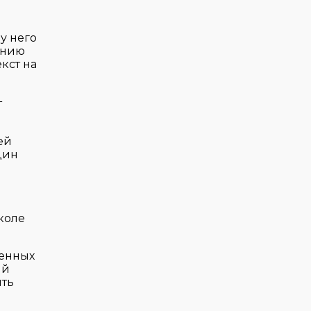
у него
лению
кст на
т
ей
дин
коле
ленных
ий
ыть