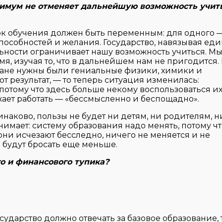
нимум не отменяет дальнейшую возможность учить
ок обучения должен быть переменным: для одного 
х способностей и желания. Государство, навязывая ед
льности ограничивает нашу возможность учиться. М
я, изучая то, что в дальнейшем нам не пригодится.
тране нужны были гениальные физики, химики и
от результат, — то теперь ситуация изменилась:
потому что здесь больше некому воспользоваться и
жает работать — «бессмысленно и беспощадно».
инаково, пользы не будет ни детям, ни родителям, н
нимает: систему образования надо менять, потому чт
они исчезают бесследно, ничего не меняется и не
и будут бросать еще меньше.
го и финансового тупика?
сударство должно отвечать за базовое образование, 