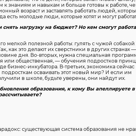
 к знаниям и навыкам и больше готовы к работе, ч
ионный возраст и заставлять работать людей, котор
гда есть молодые люди, которые хотят и могут работа
и снять нагрузку на бюджет? Но кем смогут работ
ого мелкой полезной работы: гулять с чужой собакой
Так, как это делают их сверстники в других странах —
ловине дня. Во-вторых, нужна специальная программ
ная или общественная, — обучения подростков прин
де бизнес-инкубатора. В-третьих, экономика сейчас
е подросткам осваивать этот новый мир? И если им
лучили в школе, будьте уверены, они найдут их.
бновления образования, к кому Вы апеллируете в
рассчитываете?
радокс: существующая система образования не нра