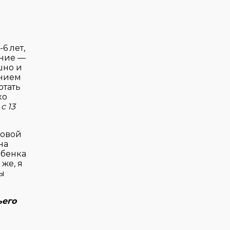
6 лет,
ение —
шно и
ением
отать
ко
с 13
вовой
на
ебенка
же, я
бы
ьего