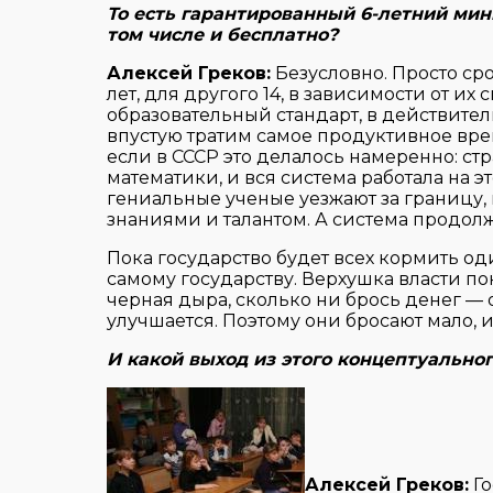
То есть гарантированный 6-летний ми
том числе и бесплатно?
Алексей Греков:
Безусловно. Просто ср
лет, для другого 14, в зависимости от и
образовательный стандарт, в действите
впустую тратим самое продуктивное врем
если в СССР это делалось намеренно: с
математики, и вся система работала на эт
гениальные ученые уезжают за границу, 
знаниями и талантом. А система продол
Пока государство будет всех кормить од
самому государству. Верхушка власти по
черная дыра, сколько ни брось денег — 
улучшается. Поэтому они бросают мало, 
И какой выход из этого концептуально
Алексей Греков:
Го