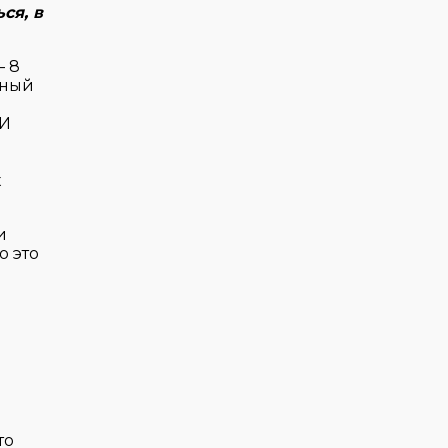
ся, в
— 8
иный
ы
 И
х
и
о это
то