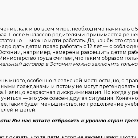
чение, как и во всем мире, необходимо начинать с 5-
грая. После 6 классов родителями принимается реш
аточно — можно идти работать. Да, как бы это стра
надо дать детям право работать с 12 лет — с соблюд
 Эстонии, например, намерены разрешить детям раб
Министерство труда считает, что таким образом толь
альный договор в Эстонии можно заключить только 
нь много, особенно в сельской местности, но, с пра
нными гражданами и потому не могут претендовать 
да. Налицо возрастная дискриминация. Но когда у р
учиться — это уже совсем другая ситуация. Конечно 
орее, таких будет меньшинство, но продолжение уче
елей и детей.
и: Вы нас хотите отбросить к уровню стран трет
 доказать, что те дети, которые заканчивают школу,