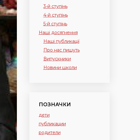
3-й ступінь
4-й ступінь
5-й ступінь
Наші досягнення
Наші публикації
Про нас пишуть
Випускники
Новини школи
ПОЗНАЧКИ
дети
публикации
родители