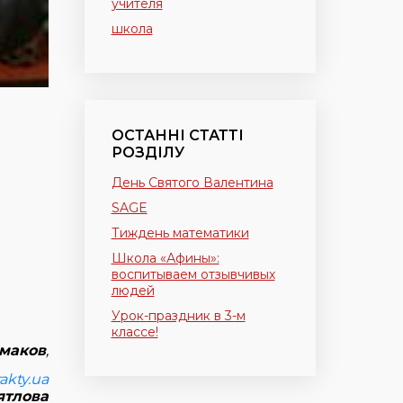
учителя
школа
ОСТАННІ СТАТТІ
РОЗДІЛУ
День Святого Валентина
SAGE
Тиждень математики
Школа «Афины»:
воспитываем отзывчивых
людей
Урок-праздник в 3-м
классе!
маков
,
akty.ua
ятлова