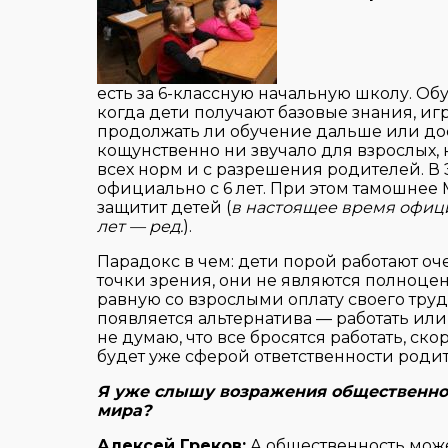
есть за 6-классную начальную школу. Обу
когда дети получают базовые знания, и
продолжать ли обучение дальше или дост
кощунственно ни звучало для взрослых, 
всех норм и с разрешения родителей. В
официально с 6 лет. При этом тамошнее 
защитит детей (
в настоящее время офици
лет — ред.
).
Парадокс в чем: дети порой работают оче
точки зрения, они не являются полноце
равную со взрослыми оплату своего тру
появляется альтернатива — работать или 
не думаю, что все бросятся работать, ск
будет уже сферой ответственности родит
Я уже слышу возражения общественност
мира?
Алексей Греков:
А общественность может