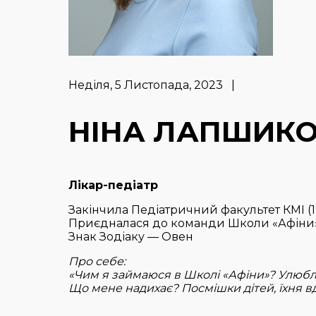
Неділя, 5 Листопада, 2023 |
НІНА ЛАПШИК
Лікар-педіатр
Закінчила Педіатричний факультет КМІ (199
Приєдналася до команди Школи «Афіни»
Знак Зодіаку — Овен
Про себе:
«Чим я займаюся в Школі «Афіни»? Улю
Що мене надихає? Посмішки дітей, їхня вд