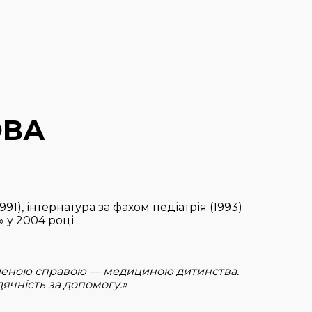
ОВА
1), інтернатура за фахом педіатрія (1993)
 у 2004 році
бленою справою — медициною дитинства.
ячність за допомогу.»