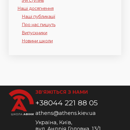
5-й ступінь
Наші досягнення
Наші публикації
Про нас пишуть
Випускники
Новини школи
ЗВ’ЯЖІТЬСЯ З НАМИ
+38044 221 88 05
athens@athens.kiev.ua
Україна, Київ,
вул. Андрія Головка, 13/1,