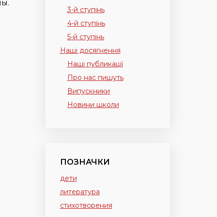
мы.
3-й ступінь
4-й ступінь
5-й ступінь
Наші досягнення
Наші публикації
Про нас пишуть
Випускники
Новини школи
ПОЗНАЧКИ
дети
литература
стихотворения