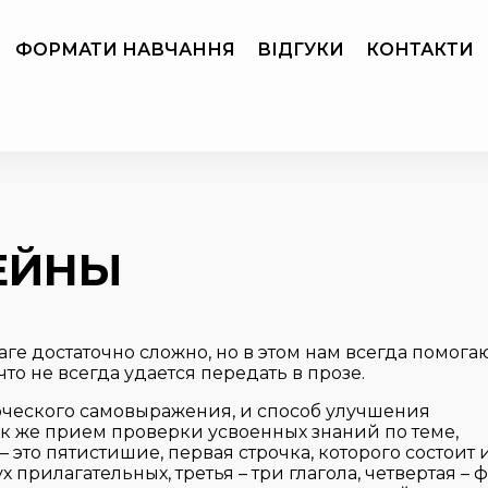
ФОРМАТИ НАВЧАННЯ
ВІДГУКИ
КОНТАКТИ
ЕЙНЫ
аге достаточно сложно, но в этом нам всегда помога
что не всегда удается передать в прозе.
орческого самовыражения, и способ улучшения
ак же прием проверки усвоенных знаний по теме,
 это пятистишие, первая строчка, которого состоит 
 прилагательных, третья – три глагола, четвертая – 