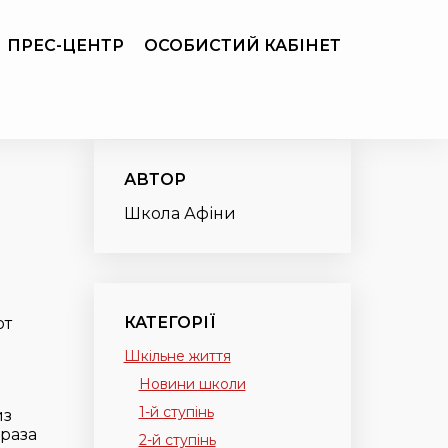
ПРЕС-ЦЕНТР
ОСОБИСТИЙ КАБІНЕТ
АВТОР
Школа Афіни
КАТЕГОРІЇ
ют
Шкільне життя
Новини школи
1-й ступінь
из
фраза
2-й ступінь