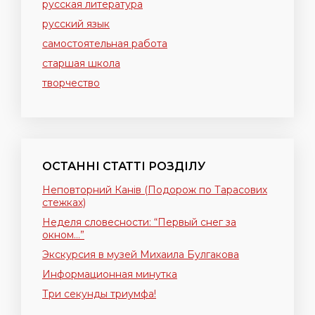
русская литература
русский язык
самостоятельная работа
старшая школа
творчество
ОСТАННІ СТАТТІ РОЗДІЛУ
Неповторний Канів (Подорож по Тарасових
стежках)
Неделя словесности: “Первый снег за
окном…”
Экскурсия в музей Михаила Булгакова
Информационная минутка
Три секунды триумфа!