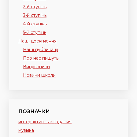
2-й ступінь
3-й ступінь
4-й ступінь
5-й ступінь
Наші досягнення
Наші публикації
Про нас пишуть
Випускники
Новини школи
ПОЗНАЧКИ
интерактивные задания
музыка