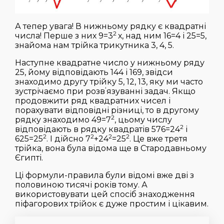
А тепер увага! В нижньому рядку є квадратні
2
числа! Перше з них 9=3
х, над ним 16=4 і 25=5,
знайома нам трійка трикутника 3, 4, 5.
Наступне квадратне число у нижньому ряду
25, йому відповідають 144 і 169, звідси
знаходимо другу трійку 5, 12, 13, яку ми часто
‘
зустрічаємо при розв
язуванні задач. Якщо
продовжити ряд квадратних чисел і
порахувати відповідні різниці, то в другому
2
рядку знаходимо 49=7
, цьому числу
2
відповідають в рядку квадратів 576=24
і
2
2
2
2
625=25
. І дійсно 7
+24
=25
. Це вже третя
трійка, вона була відома ще в Стародавньому
Єгипті.
Ці формули-правила були відомі вже дві з
половиною тисячі років тому. А
використовувати цей спосіб знаходження
піфагорових трійок є дуже простим і цікавим.