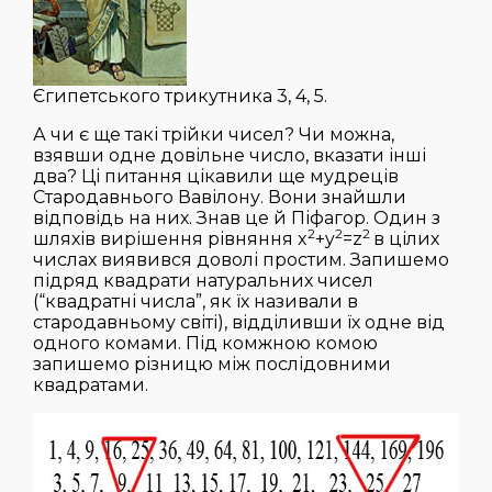
Єгипетського трикутника 3, 4, 5.
А чи є ще такі трійки чисел? Чи можна,
взявши одне довільне число, вказати інші
два? Ці питання цікавили ще мудреців
Стародавнього Вавілону. Вони знайшли
відповідь на них. Знав це й Піфагор. Один з
2
2
2
шляхів вирішення рівняння x
+y
=z
в цілих
числах виявився доволі простим. Запишемо
підряд квадрати натуральних чисел
(“квадратні числа”, як їх називали в
стародавньому світі), відділивши їх одне від
одного комами. Під комжною комою
запишемо різницю між послідовними
квадратами.