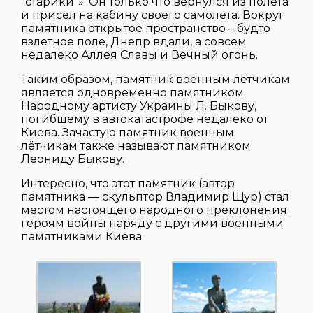
“старики”». Он только что вернулся из полета
и присел на кабину своего самолета. Вокруг
памятника открытое пространство – будто
взлетное поле, Днепр вдали, а совсем
недалеко Аллея Славы и Вечный огонь.
Таким образом, памятник военным лётчикам
является одновременно памятником
Народному артисту Украины Л. Быкову,
погибшему в автокатастрофе недалеко от
Киева. Зачастую памятник военным
лётчикам также называют памятником
Леониду Быкову.
Интересно, что этот памятник (автор
памятника — скульптор Владимир Щур) стал
местом настоящего народного преклонения
героям войны наряду с другими военными
памятниками Киева.