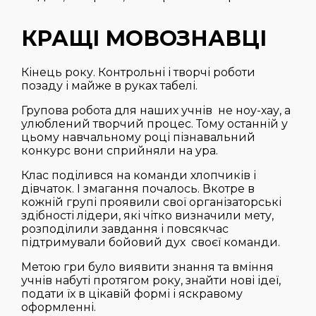
КРАЩІ МОВОЗНАВЦІ
Кінець року. Контрольні і творчі роботи
позаду і майже в руках табелі.
Групова робота для наших учнів не ноу-хау, а
улюблений творчий процес. Тому останній у
цьому навчальному році пізнавальний
конкурс вони сприйняли на ура.
Клас поділився на команди хлопчиків і
дівчаток. І змагання почалось. Вкотре в
кожній групі проявили свої організаторські
здібності лідери, які чітко визначили мету,
розподілили завдання і повсякчас
підтримували бойовий дух своєї команди.
Метою гри було виявити знання та вміння
учнів набуті протягом року, знайти нові ідеї,
подати їх в цікавій формі і яскравому
оформленні.