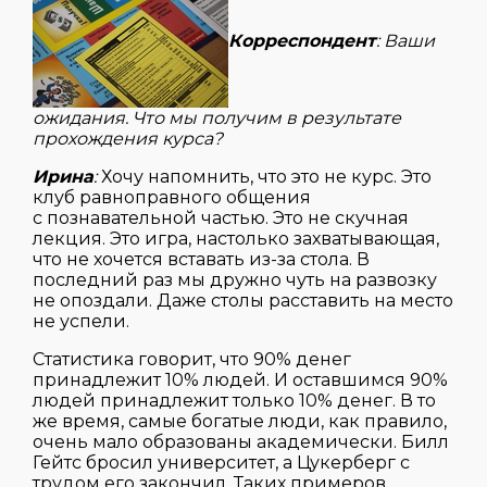
Корреспондент
: Ваши
ожидания. Что мы получим в результате
прохождения курса?
Ирина
:
Хочу напомнить, что это не курс. Это
клуб равноправного общения
с познавательной частью. Это не скучная
лекция. Это игра, настолько захватывающая,
что не хочется вставать из-за стола. В
последний раз мы дружно чуть на развозку
не опоздали. Даже столы расставить на место
не успели.
Статистика говорит, что 90% денег
принадлежит 10% людей. И оставшимся 90%
людей принадлежит только 10% денег. В то
же время, самые богатые люди, как правило,
очень мало образованы академически. Билл
Гейтс бросил университет, а Цукерберг с
трудом его закончил. Таких примеров