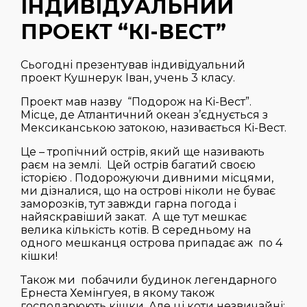
ІНДИВІДУАЛЬНИЙ
ПРОЕКТ “КІ-ВЕСТ”
Сьогодні презентував індивідуальний
проект Кушнерук Іван, учень 3 класу.
Проект мав назву “Подорож на Кі-Вест”.
Місце, де Атлантичний океан з’єднується з
Мексиканською затокою, називається Кі-Вест.
Це – тропічний острів, який ще називають
раєм на землі. Цей острів багатий своєю
історією . Подорожуючи дивними місцями,
ми дізналися, що на острові ніколи не буває
заморозків, тут завжди гарна погода і
найяскравіший закат. А ще тут мешкає
велика кількість котів. В середньому на
одного мешканця острова припадає аж по 4
кішки!
Також ми побачили будинок легендарного
Ернеста Хемінгуея, в якому також
господарюють кішки. Але ці коти незвичайні: