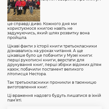
це справді диво. Кожного дня ми
користуємося книгою навіть не
задумуючись, який шлях розвитку вона
пройшла.
Цікаві факти з історії книги третьокласники
дізнавались на уроках читання. А ще
цікавіше було це побачити у Музеї книги:
перші рукописні книги, верстати для
друкування книг, перші збірки відомих дітям
казок; побачили постамент великого
літописця Нестора.
Так третьокласники проникли в таємницю
виготовлення книг.
Ці враження надовго будуть лишатися в їхній
пам’яті.