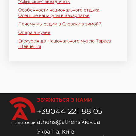
“Афинские” звездочеты
Особенности национального отдыха.
Осенние каникулы в Закарпатье
Почему мы ездим в Словакию зимой?
Опера в музее
Екскурсія до Національного музею Тараса
Шевченка
ЗВ’ЯЖІТЬСЯ З НАМИ
+38044 221 88 05
athens@athens.kiev.ua
Україна, Київ,