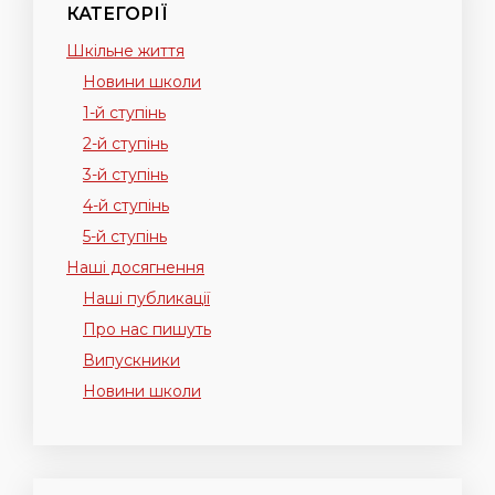
КАТЕГОРІЇ
Шкільне життя
Новини школи
1-й ступінь
2-й ступінь
3-й ступінь
4-й ступінь
5-й ступінь
Наші досягнення
Наші публикації
Про нас пишуть
Випускники
Новини школи