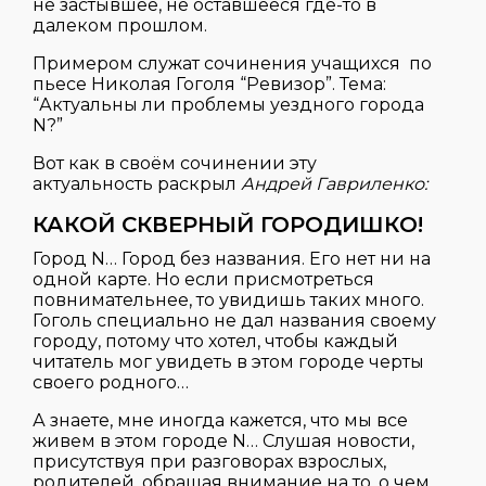
не застывшее, не оставшееся где-то в
далеком прошлом.
Примером служат сочинения учащихся по
пьесе Николая Гоголя “Ревизор”. Тема:
“Актуальны ли проблемы уездного города
N?”
Вот как в своём сочинении эту
актуальность раскрыл
Андрей Гавриленко:
КАКОЙ СКВЕРНЫЙ ГОРОДИШКО!
Город N… Город без названия. Его нет ни на
одной карте. Но если присмотреться
повнимательнее, то увидишь таких много.
Гоголь специально не дал названия своему
городу, потому что хотел, чтобы каждый
читатель мог увидеть в этом городе черты
своего родного…
А знаете, мне иногда кажется, что мы все
живем в этом городе N… Слушая новости,
присутствуя при разговорах взрослых,
родителей, обращая внимание на то, о чем