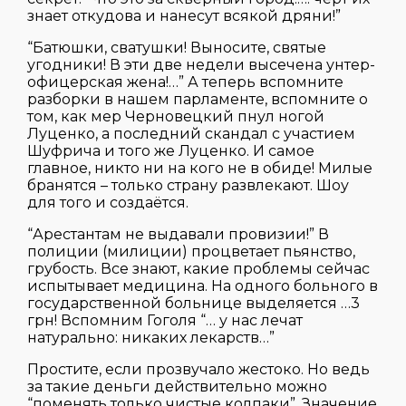
знает откудова и нанесут всякой дряни!”
“Батюшки, сватушки! Выносите, святые
угодники! В эти две недели высечена унтер-
офицерская жена!…” А теперь вспомните
разборки в нашем парламенте, вспомните о
том, как мер Черновецкий пнул ногой
Луценко, а последний скандал с участием
Шуфрича и того же Луценко. И самое
главное, никто ни на кого не в обиде! Милые
бранятся – только страну развлекают. Шоу
для того и создаётся.
“Арестантам не выдавали провизии!” В
полиции (милиции) процветает пьянство,
грубость. Все знают, какие проблемы сейчас
испытывает медицина. На одного больного в
государственной больнице выделяется …3
грн! Вспомним Гоголя “… у нас лечат
натурально: никаких лекарств…”
Простите, если прозвучало жестоко. Но ведь
за такие деньги действительно можно
“поменять только чистые колпаки”. Значение