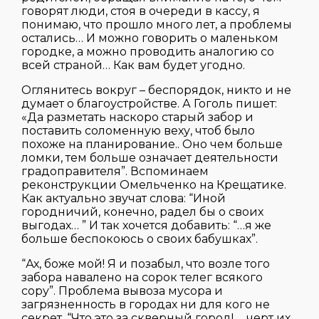
говорят люди, стоя в очереди в кассу, я
понимаю, что прошло много лет, а проблемы
остались… И можно говорить о маленьком
городке, а можно проводить аналогию со
всей страной… Как вам будет угодно.
Оглянитесь вокруг – беспорядок, никто и не
думает о благоустройстве. А Гоголь пишет:
«Да разметать наскоро старый забор и
поставить соломенную веху, чтоб было
похоже на планирование.. Оно чем больше
ломки, тем больше означает деятельности
градоправителя”. Вспоминаем
реконструкции Омельченко на Крещатике.
Как актуально звучат слова: “Иной
городничий, конечно, радел бы о своих
выгодах… ” И так хочется добавить: “…я же
больше беспокоюсь о своих бабушках”.
“Ах, боже мой! Я и позабыл, что возле того
забора навалено на сорок телег всякого
сору”. Проблема вывоза мусора и
загрязненность в городах ни для кого не
секрет. “Что это за скверный город!…. черт их