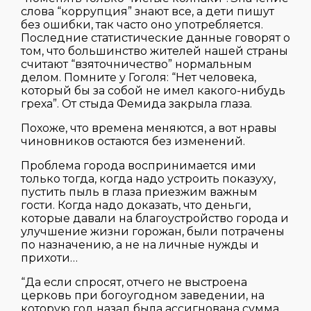
слова “коррупция” знают все, а дети пишут
без ошибки, так часто оно употребляется.
Последние статистические данные говорят о
том, что большинство жителей нашей страны
считают “взяточничество” нормальным
делом. Помните у Гоголя: “Нет человека,
который бы за собой не имел какого-нибудь
греха”. От стыда Фемида закрыла глаза.
Похоже, что времена меняются, а вот нравы
чиновников остаются без изменений.
Проблема города воспринимается ими
только тогда, когда надо устроить показуху,
пустить пыль в глаза приезжим важным
гости. Когда надо доказать, что деньги,
которые давали на благоустройство города и
улучшение жизни горожан, были потрачены
по назначению, а не на личные нужды и
прихоти…
“Да если спросят, отчего не выстроена
церковь при богоугодном заведении, на
которую год назад была ассигнована сумма,