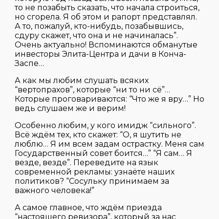
то не позабыть сказать, что начала строиться,
но сгорела. Я об этом и рапорт представлял.
А то, пожалуй, кто-нибудь, позабывшись,
сдуру скажет, что она и не начиналась”.
Очень актуально! Вспоминаются обманутые
инвесторы Элита-Центра и дачи в Конча-
Заспе…
А как мы любим слушать всяких
“вертопрахов”, которые “ни то ни сё”…
Которые проговариваются: “Что же я вру…” Но
ведь слушаем же и верим!
Особенно любим, у кого имидж “сильного”.
Всё ждём тех, кто скажет: “О, я шутить не
люблю… Я им всем задам острастку. Меня сам
Государственный совет боится…” “Я сам… Я
везде, везде”. Переведите на язык
современной рекламы: узнаёте наших
политиков? “Сосульку принимаем за
важного человека!”
А самое главное, что ждём приезда
“настоящего ревизора”, который за нас